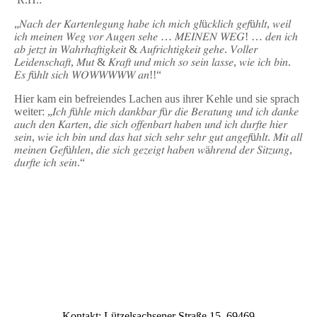
„𝑁𝑎𝑐ℎ 𝑑𝑒𝑟 𝐾𝑎𝑟𝑡𝑒𝑛𝑙𝑒𝑔𝑢𝑛𝑔 ℎ𝑎𝑏𝑒 𝑖𝑐ℎ 𝑚𝑖𝑐ℎ 𝑔𝑙ü𝑐𝑘𝑙𝑖𝑐ℎ 𝑔𝑒𝑓üℎ𝑙𝑡, 𝑤𝑒𝑖𝑙
𝑖𝑐ℎ 𝑚𝑒𝑖𝑛𝑒𝑛 𝑊𝑒𝑔 𝑣𝑜𝑟 𝐴𝑢𝑔𝑒𝑛 𝑠𝑒ℎ𝑒 … 𝑀𝐸𝐼𝑁𝐸𝑁 𝑊𝐸𝐺! … 𝑑𝑒𝑛 𝑖𝑐ℎ
𝑎𝑏 𝑗𝑒𝑡𝑧𝑡 𝑖𝑛 𝑊𝑎ℎ𝑟ℎ𝑎𝑓𝑡𝑖𝑔𝑘𝑒𝑖𝑡 & 𝐴𝑢𝑓𝑟𝑖𝑐ℎ𝑡𝑖𝑔𝑘𝑒𝑖𝑡 𝑔𝑒ℎ𝑒. 𝑉𝑜𝑙𝑙𝑒𝑟
𝐿𝑒𝑖𝑑𝑒𝑛𝑠𝑐ℎ𝑎𝑓𝑡, 𝑀𝑢𝑡 & 𝐾𝑟𝑎𝑓𝑡 𝑢𝑛𝑑 𝑚𝑖𝑐ℎ 𝑠𝑜 𝑠𝑒𝑖𝑛 𝑙𝑎𝑠𝑠𝑒, 𝑤𝑖𝑒 𝑖𝑐ℎ 𝑏𝑖𝑛.
𝐸𝑠 𝑓üℎ𝑙𝑡 𝑠𝑖𝑐ℎ 𝑊𝑂𝑊𝑊𝑊𝑊𝑊 𝑎𝑛!!“
Hier kam ein befreiendes Lachen aus ihrer Kehle und sie sprach
weiter: „𝐼𝑐ℎ 𝑓üℎ𝑙𝑒 𝑚𝑖𝑐ℎ 𝑑𝑎𝑛𝑘𝑏𝑎𝑟 𝑓ü𝑟 𝑑𝑖𝑒 𝐵𝑒𝑟𝑎𝑡𝑢𝑛𝑔 𝑢𝑛𝑑 𝑖𝑐ℎ 𝑑𝑎𝑛𝑘𝑒
𝑎𝑢𝑐ℎ 𝑑𝑒𝑛 𝐾𝑎𝑟𝑡𝑒𝑛, 𝑑𝑖𝑒 𝑠𝑖𝑐ℎ 𝑜𝑓𝑓𝑒𝑛𝑏𝑎𝑟𝑡 ℎ𝑎𝑏𝑒𝑛 𝑢𝑛𝑑 𝑖𝑐ℎ 𝑑𝑢𝑟𝑓𝑡𝑒 ℎ𝑖𝑒𝑟
𝑠𝑒𝑖𝑛, 𝑤𝑖𝑒 𝑖𝑐ℎ 𝑏𝑖𝑛 𝑢𝑛𝑑 𝑑𝑎𝑠 ℎ𝑎𝑡 𝑠𝑖𝑐ℎ 𝑠𝑒ℎ𝑟 𝑠𝑒ℎ𝑟 𝑔𝑢𝑡 𝑎𝑛𝑔𝑒𝑓üℎ𝑙𝑡. 𝑀𝑖𝑡 𝑎𝑙𝑙
𝑚𝑒𝑖𝑛𝑒𝑛 𝐺𝑒𝑓üℎ𝑙𝑒𝑛, 𝑑𝑖𝑒 𝑠𝑖𝑐ℎ 𝑔𝑒𝑧𝑒𝑖𝑔𝑡 ℎ𝑎𝑏𝑒𝑛 𝑤äℎ𝑟𝑒𝑛𝑑 𝑑𝑒𝑟 𝑆𝑖𝑡𝑧𝑢𝑛𝑔,
𝑑𝑢𝑟𝑓𝑡𝑒 𝑖𝑐ℎ 𝑠𝑒𝑖𝑛.“
Kontakt: Lützelsachsener Straße 15, 69469