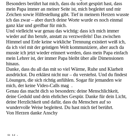
Besonders berührt hat mich, dass du sofort gespürt hast, dass
mein Papa immer an meiner Seite ist, mich begleitet und mir
Zeichen sowie Hilfestellung gibt. Tief in meinem Herzen wusste
ich das zwar – aber durch deine Worte wurde es noch einmal
ganz klar und greifbar für mich.
Und vielleicht war genau das wichtig: dass ich mich immer
wieder auf ihn berufe, anstatt zu verzweifeln! Das zwischen
Himmel und Erde keine wirkliche Trennung existiert weiß ich,
da ich viel mit der geistigen Welt kommuniziere, aber auch da
musste ich jetzt wieder erinnert werden, dass mein Papa einfach
mein Lehrer ist, der immer Papa bleibt über alle Dimensionen
hinaus.
Danke, dass du all das mit so viel Wärme, Ruhe und Klarheit
ausdrückst. Du erklärst nicht nur – du verstehst. Und du findest
Lösungen, die sich richtig anfühlen. Sogar für jemanden wie
mich, der keine Video-Calls mag .
Genau das macht dich so besonders: deine Menschlichkeit,
deine Geduld und dein ehrliches Gespür. Danke für dein Licht,
deine Herzlichkeit und dafür, dass du Menschen auf so
wundervolle Weise begleitest. Du hast mich tief berührt.
Von Herzen danke Anschy
R.H.: