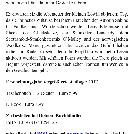
werden ein Lächeln in ihr Gesicht zaubern.
Es erwarten sie die Abenteuer der kleinen Löwin ab jenem Tag,
da sie ihr neues Zuhause bei ihrem Frauchen der Autorin Sabine
C. Pahlke fand. Wunderschön werden Leas Erlebnisse mit
Sheela der Glückskatze, der Siamkatze Lunalady, dem
Scottishfold-Straßenkatermix O`Malley und der norwegischen
Waldkatze Marie geschildert. Sie werden das Gefühl haben
mitten im Rudel zu sein, denn ihr Kopfkino wird beim Lesen
aktiviert werden. Mit schönen Fotos werden die Tiere gleich zu
Beginn vorgestellt, damit Sie auch sehen können, um wen es in
den Geschichten geht.
Erscheinungsjahr vergrößterte Auflage:
2017
Taschenbuch - 128 Seiten - Euro 5,99
E-Book - Euro 3,99
Zu bestellen bei Deinem Buchhändler
ISBN-13: 9783741254123
oder direkt bei
BOD
oder bei
Amazon
(Hier mag ich die Info