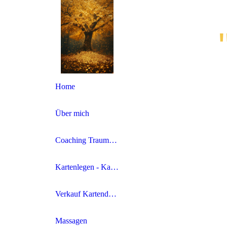
Home
Über mich
Coaching Traumasensibel- NI „Neurosystemische Integration®“
Kartenlegen - Kartengestützte Begleitung in Veränderungsprozessen
Verkauf Kartendecks
Massagen