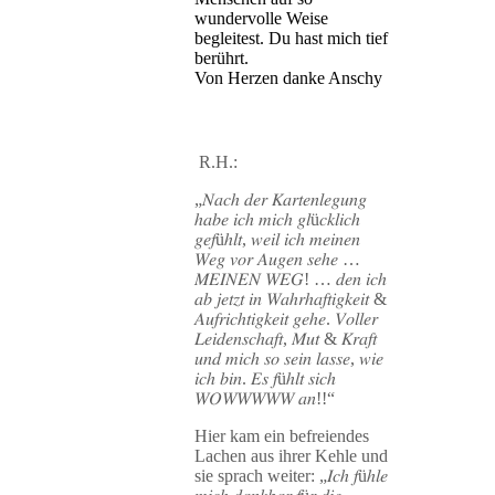
wundervolle Weise
begleitest. Du hast mich tief
berührt.
Von Herzen danke Anschy
R.H.:
„𝑁𝑎𝑐ℎ 𝑑𝑒𝑟 𝐾𝑎𝑟𝑡𝑒𝑛𝑙𝑒𝑔𝑢𝑛𝑔
ℎ𝑎𝑏𝑒 𝑖𝑐ℎ 𝑚𝑖𝑐ℎ 𝑔𝑙ü𝑐𝑘𝑙𝑖𝑐ℎ
𝑔𝑒𝑓üℎ𝑙𝑡, 𝑤𝑒𝑖𝑙 𝑖𝑐ℎ 𝑚𝑒𝑖𝑛𝑒𝑛
𝑊𝑒𝑔 𝑣𝑜𝑟 𝐴𝑢𝑔𝑒𝑛 𝑠𝑒ℎ𝑒 …
𝑀𝐸𝐼𝑁𝐸𝑁 𝑊𝐸𝐺! … 𝑑𝑒𝑛 𝑖𝑐ℎ
𝑎𝑏 𝑗𝑒𝑡𝑧𝑡 𝑖𝑛 𝑊𝑎ℎ𝑟ℎ𝑎𝑓𝑡𝑖𝑔𝑘𝑒𝑖𝑡 &
𝐴𝑢𝑓𝑟𝑖𝑐ℎ𝑡𝑖𝑔𝑘𝑒𝑖𝑡 𝑔𝑒ℎ𝑒. 𝑉𝑜𝑙𝑙𝑒𝑟
𝐿𝑒𝑖𝑑𝑒𝑛𝑠𝑐ℎ𝑎𝑓𝑡, 𝑀𝑢𝑡 & 𝐾𝑟𝑎𝑓𝑡
𝑢𝑛𝑑 𝑚𝑖𝑐ℎ 𝑠𝑜 𝑠𝑒𝑖𝑛 𝑙𝑎𝑠𝑠𝑒, 𝑤𝑖𝑒
𝑖𝑐ℎ 𝑏𝑖𝑛. 𝐸𝑠 𝑓üℎ𝑙𝑡 𝑠𝑖𝑐ℎ
𝑊𝑂𝑊𝑊𝑊𝑊𝑊 𝑎𝑛!!“
Hier kam ein befreiendes
Lachen aus ihrer Kehle und
sie sprach weiter: „𝐼𝑐ℎ 𝑓üℎ𝑙𝑒