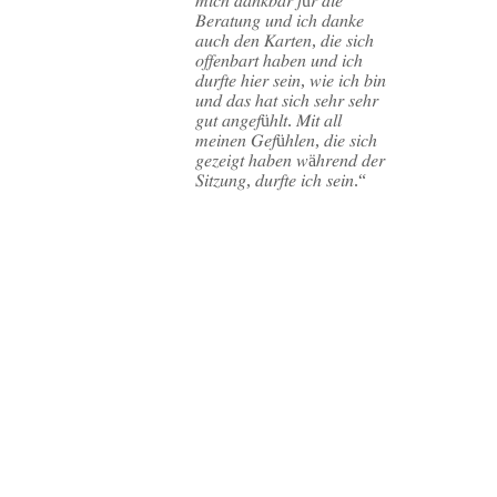
𝑚𝑖𝑐ℎ 𝑑𝑎𝑛𝑘𝑏𝑎𝑟 𝑓ü𝑟 𝑑𝑖𝑒
𝐵𝑒𝑟𝑎𝑡𝑢𝑛𝑔 𝑢𝑛𝑑 𝑖𝑐ℎ 𝑑𝑎𝑛𝑘𝑒
𝑎𝑢𝑐ℎ 𝑑𝑒𝑛 𝐾𝑎𝑟𝑡𝑒𝑛, 𝑑𝑖𝑒 𝑠𝑖𝑐ℎ
𝑜𝑓𝑓𝑒𝑛𝑏𝑎𝑟𝑡 ℎ𝑎𝑏𝑒𝑛 𝑢𝑛𝑑 𝑖𝑐ℎ
𝑑𝑢𝑟𝑓𝑡𝑒 ℎ𝑖𝑒𝑟 𝑠𝑒𝑖𝑛, 𝑤𝑖𝑒 𝑖𝑐ℎ 𝑏𝑖𝑛
𝑢𝑛𝑑 𝑑𝑎𝑠 ℎ𝑎𝑡 𝑠𝑖𝑐ℎ 𝑠𝑒ℎ𝑟 𝑠𝑒ℎ𝑟
𝑔𝑢𝑡 𝑎𝑛𝑔𝑒𝑓üℎ𝑙𝑡. 𝑀𝑖𝑡 𝑎𝑙𝑙
𝑚𝑒𝑖𝑛𝑒𝑛 𝐺𝑒𝑓üℎ𝑙𝑒𝑛, 𝑑𝑖𝑒 𝑠𝑖𝑐ℎ
𝑔𝑒𝑧𝑒𝑖𝑔𝑡 ℎ𝑎𝑏𝑒𝑛 𝑤äℎ𝑟𝑒𝑛𝑑 𝑑𝑒𝑟
𝑆𝑖𝑡𝑧𝑢𝑛𝑔, 𝑑𝑢𝑟𝑓𝑡𝑒 𝑖𝑐ℎ 𝑠𝑒𝑖𝑛.“