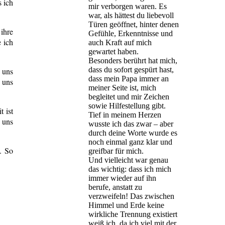
s ich
mir verborgen waren. Es
war, als hättest du liebevoll
Türen geöffnet, hinter denen
ihre
Gefühle, Erkenntnisse und
 ich
auch Kraft auf mich
gewartet haben.
Besonders berührt hat mich,
dass du sofort gespürt hast,
e uns
dass mein Papa immer an
 uns
meiner Seite ist, mich
begleitet und mir Zeichen
sowie Hilfestellung gibt.
 ist
Tief in meinem Herzen
 uns
wusste ich das zwar – aber
durch deine Worte wurde es
noch einmal ganz klar und
. So
greifbar für mich.
Und vielleicht war genau
das wichtig: dass ich mich
immer wieder auf ihn
berufe, anstatt zu
verzweifeln! Das zwischen
Himmel und Erde keine
wirkliche Trennung existiert
weiß ich, da ich viel mit der