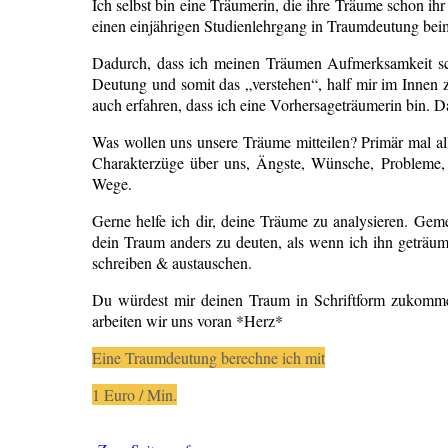
Ich selbst bin eine Träumerin, die ihre Träume schon ihr
einen einjährigen Studienlehrgang in Traumdeutung beim
Dadurch, dass ich meinen Träumen Aufmerksamkeit sch
Deutung und somit das „verstehen“, half mir im Innen z
auch erfahren, dass ich eine Vorhersageträumerin bin. 
Was wollen uns unsere Träume mitteilen? Primär mal alle
Charakterzüge über uns, Ängste, Wünsche, Probleme, 
Wege.
Gerne helfe ich dir, deine Träume zu analysieren. Geme
dein Traum anders zu deuten, als wenn ich ihn geträum
schreiben & austauschen.
Du würdest mir deinen Traum in Schriftform zukommen
arbeiten wir uns voran *Herz*
Eine Traumdeutung berechne ich mit
1 Euro / Min.