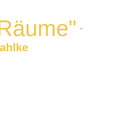
sRäume"
–
ahlke