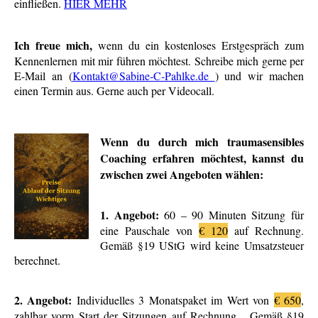
einfließen.
HIER MEHR
Ich freue mich,
wenn du ein kostenloses Erstgespräch zum
Kennenlernen mit mir führen möchtest. Schreibe mich gerne per
E-Mail an (
Kontakt@Sabine-C-Pahlke.de
) und wir machen
einen Termin aus. Gerne auch per Videocall.
Wenn du durch mich traumasensibles
Coaching erfahren möchtest, kannst du
zwischen zwei Angeboten wählen:
1. Angebot:
60 – 90 Minuten Sitzung für
eine Pauschale von
€ 120
auf Rechnung.
Gemäß §19 UStG wird keine Umsatzsteuer
berechnet.
2. Angebot:
Individuelles 3 Monatspaket im Wert von
€ 650
,
zahlbar vorm Start der Sitzungen auf Rechnung. Gemäß §19