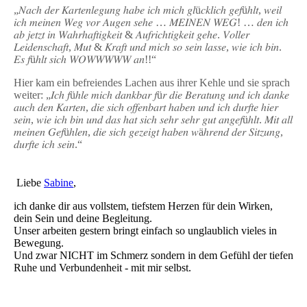
„𝑁𝑎𝑐ℎ 𝑑𝑒𝑟 𝐾𝑎𝑟𝑡𝑒𝑛𝑙𝑒𝑔𝑢𝑛𝑔 ℎ𝑎𝑏𝑒 𝑖𝑐ℎ 𝑚𝑖𝑐ℎ 𝑔𝑙ü𝑐𝑘𝑙𝑖𝑐ℎ 𝑔𝑒𝑓üℎ𝑙𝑡, 𝑤𝑒𝑖𝑙
𝑖𝑐ℎ 𝑚𝑒𝑖𝑛𝑒𝑛 𝑊𝑒𝑔 𝑣𝑜𝑟 𝐴𝑢𝑔𝑒𝑛 𝑠𝑒ℎ𝑒 … 𝑀𝐸𝐼𝑁𝐸𝑁 𝑊𝐸𝐺! … 𝑑𝑒𝑛 𝑖𝑐ℎ
𝑎𝑏 𝑗𝑒𝑡𝑧𝑡 𝑖𝑛 𝑊𝑎ℎ𝑟ℎ𝑎𝑓𝑡𝑖𝑔𝑘𝑒𝑖𝑡 & 𝐴𝑢𝑓𝑟𝑖𝑐ℎ𝑡𝑖𝑔𝑘𝑒𝑖𝑡 𝑔𝑒ℎ𝑒. 𝑉𝑜𝑙𝑙𝑒𝑟
𝐿𝑒𝑖𝑑𝑒𝑛𝑠𝑐ℎ𝑎𝑓𝑡, 𝑀𝑢𝑡 & 𝐾𝑟𝑎𝑓𝑡 𝑢𝑛𝑑 𝑚𝑖𝑐ℎ 𝑠𝑜 𝑠𝑒𝑖𝑛 𝑙𝑎𝑠𝑠𝑒, 𝑤𝑖𝑒 𝑖𝑐ℎ 𝑏𝑖𝑛.
𝐸𝑠 𝑓üℎ𝑙𝑡 𝑠𝑖𝑐ℎ 𝑊𝑂𝑊𝑊𝑊𝑊𝑊 𝑎𝑛!!“
Hier kam ein befreiendes Lachen aus ihrer Kehle und sie sprach
weiter: „𝐼𝑐ℎ 𝑓üℎ𝑙𝑒 𝑚𝑖𝑐ℎ 𝑑𝑎𝑛𝑘𝑏𝑎𝑟 𝑓ü𝑟 𝑑𝑖𝑒 𝐵𝑒𝑟𝑎𝑡𝑢𝑛𝑔 𝑢𝑛𝑑 𝑖𝑐ℎ 𝑑𝑎𝑛𝑘𝑒
𝑎𝑢𝑐ℎ 𝑑𝑒𝑛 𝐾𝑎𝑟𝑡𝑒𝑛, 𝑑𝑖𝑒 𝑠𝑖𝑐ℎ 𝑜𝑓𝑓𝑒𝑛𝑏𝑎𝑟𝑡 ℎ𝑎𝑏𝑒𝑛 𝑢𝑛𝑑 𝑖𝑐ℎ 𝑑𝑢𝑟𝑓𝑡𝑒 ℎ𝑖𝑒𝑟
𝑠𝑒𝑖𝑛, 𝑤𝑖𝑒 𝑖𝑐ℎ 𝑏𝑖𝑛 𝑢𝑛𝑑 𝑑𝑎𝑠 ℎ𝑎𝑡 𝑠𝑖𝑐ℎ 𝑠𝑒ℎ𝑟 𝑠𝑒ℎ𝑟 𝑔𝑢𝑡 𝑎𝑛𝑔𝑒𝑓üℎ𝑙𝑡. 𝑀𝑖𝑡 𝑎𝑙𝑙
𝑚𝑒𝑖𝑛𝑒𝑛 𝐺𝑒𝑓üℎ𝑙𝑒𝑛, 𝑑𝑖𝑒 𝑠𝑖𝑐ℎ 𝑔𝑒𝑧𝑒𝑖𝑔𝑡 ℎ𝑎𝑏𝑒𝑛 𝑤äℎ𝑟𝑒𝑛𝑑 𝑑𝑒𝑟 𝑆𝑖𝑡𝑧𝑢𝑛𝑔,
𝑑𝑢𝑟𝑓𝑡𝑒 𝑖𝑐ℎ 𝑠𝑒𝑖𝑛.“
Liebe
Sabine
,
ich danke dir aus vollstem, tiefstem Herzen für dein Wirken,
dein Sein und deine Begleitung.
Unser arbeiten gestern bringt einfach so unglaublich vieles in
Bewegung.
Und zwar NICHT im Schmerz sondern in dem Gefühl der tiefen
Ruhe und Verbundenheit - mit mir selbst.