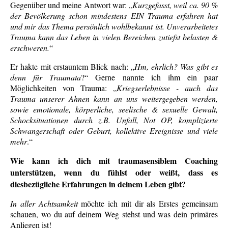
Gegenüber und meine Antwort war: „
Kurzgefasst, weil ca. 90 %
der Bevölkerung schon mindestens EIN Trauma erfahren hat
und mir das Thema persönlich wohlbekannt ist. Unverarbeitetes
Trauma kann das Leben in vielen Bereichen zutiefst belasten &
erschweren.
“
Er hakte mit erstauntem Blick nach: „
Hm, ehrlich? Was gibt es
denn für Traumata
?“ Gerne nannte ich ihm ein paar
Möglichkeiten von Trauma: „
Kriegserlebnisse - auch das
Trauma unserer Ahnen kann an uns weitergegeben werden,
sowie emotionale, körperliche, seelische & sexuelle Gewalt,
Schocksituationen durch z.B. Unfall, Not OP, komplizierte
Schwangerschaft oder Geburt, kollektive Ereignisse und viele
mehr
.“
Wie kann ich dich mit traumasensiblem Coaching
unterstützen, wenn du fühlst oder weißt, dass es
diesbezügliche Erfahrungen in deinem Leben gibt?
In aller Achtsamkeit
möchte ich mit dir als Erstes gemeinsam
schauen, wo du auf deinem Weg stehst und was dein primäres
Anliegen ist!