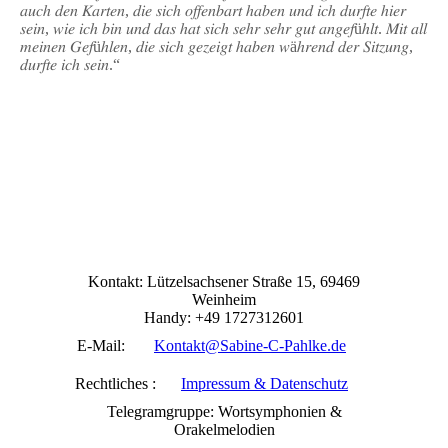
𝑎𝑢𝑐ℎ 𝑑𝑒𝑛 𝐾𝑎𝑟𝑡𝑒𝑛, 𝑑𝑖𝑒 𝑠𝑖𝑐ℎ 𝑜𝑓𝑓𝑒𝑛𝑏𝑎𝑟𝑡 ℎ𝑎𝑏𝑒𝑛 𝑢𝑛𝑑 𝑖𝑐ℎ 𝑑𝑢𝑟𝑓𝑡𝑒 ℎ𝑖𝑒𝑟
𝑠𝑒𝑖𝑛, 𝑤𝑖𝑒 𝑖𝑐ℎ 𝑏𝑖𝑛 𝑢𝑛𝑑 𝑑𝑎𝑠 ℎ𝑎𝑡 𝑠𝑖𝑐ℎ 𝑠𝑒ℎ𝑟 𝑠𝑒ℎ𝑟 𝑔𝑢𝑡 𝑎𝑛𝑔𝑒𝑓üℎ𝑙𝑡. 𝑀𝑖𝑡 𝑎𝑙𝑙
𝑚𝑒𝑖𝑛𝑒𝑛 𝐺𝑒𝑓üℎ𝑙𝑒𝑛, 𝑑𝑖𝑒 𝑠𝑖𝑐ℎ 𝑔𝑒𝑧𝑒𝑖𝑔𝑡 ℎ𝑎𝑏𝑒𝑛 𝑤äℎ𝑟𝑒𝑛𝑑 𝑑𝑒𝑟 𝑆𝑖𝑡𝑧𝑢𝑛𝑔,
𝑑𝑢𝑟𝑓𝑡𝑒 𝑖𝑐ℎ 𝑠𝑒𝑖𝑛.“
Kontakt: Lützelsachsener Straße 15, 69469
Weinheim
Handy: +49 1727312601
E-Mail:
Kontakt@Sabine-C-Pahlke.de
Rechtliches :
Impressum & Datenschutz
Telegramgruppe: Wortsymphonien &
Orakelmelodien