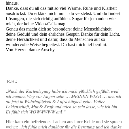
hinaus.
Danke, dass du all das mit so viel Wärme, Ruhe und Klarheit
ausdrückst. Du erklärst nicht nur – du verstehst. Und du findest
Lösungen, die sich richtig anfühlen. Sogar für jemanden wie
mich, der keine Video-Calls mag .
Genau das macht dich so besonders: deine Menschlichkeit,
deine Geduld und dein ehrliches Gespür. Danke für dein Licht,
deine Herzlichkeit und dafür, dass du Menschen auf so
wundervolle Weise begleitest. Du hast mich tief berührt.
Von Herzen danke Anschy
R.H.:
„𝑁𝑎𝑐ℎ 𝑑𝑒𝑟 𝐾𝑎𝑟𝑡𝑒𝑛𝑙𝑒𝑔𝑢𝑛𝑔 ℎ𝑎𝑏𝑒 𝑖𝑐ℎ 𝑚𝑖𝑐ℎ 𝑔𝑙ü𝑐𝑘𝑙𝑖𝑐ℎ 𝑔𝑒𝑓üℎ𝑙𝑡, 𝑤𝑒𝑖𝑙
𝑖𝑐ℎ 𝑚𝑒𝑖𝑛𝑒𝑛 𝑊𝑒𝑔 𝑣𝑜𝑟 𝐴𝑢𝑔𝑒𝑛 𝑠𝑒ℎ𝑒 … 𝑀𝐸𝐼𝑁𝐸𝑁 𝑊𝐸𝐺! … 𝑑𝑒𝑛 𝑖𝑐ℎ
𝑎𝑏 𝑗𝑒𝑡𝑧𝑡 𝑖𝑛 𝑊𝑎ℎ𝑟ℎ𝑎𝑓𝑡𝑖𝑔𝑘𝑒𝑖𝑡 & 𝐴𝑢𝑓𝑟𝑖𝑐ℎ𝑡𝑖𝑔𝑘𝑒𝑖𝑡 𝑔𝑒ℎ𝑒. 𝑉𝑜𝑙𝑙𝑒𝑟
𝐿𝑒𝑖𝑑𝑒𝑛𝑠𝑐ℎ𝑎𝑓𝑡, 𝑀𝑢𝑡 & 𝐾𝑟𝑎𝑓𝑡 𝑢𝑛𝑑 𝑚𝑖𝑐ℎ 𝑠𝑜 𝑠𝑒𝑖𝑛 𝑙𝑎𝑠𝑠𝑒, 𝑤𝑖𝑒 𝑖𝑐ℎ 𝑏𝑖𝑛.
𝐸𝑠 𝑓üℎ𝑙𝑡 𝑠𝑖𝑐ℎ 𝑊𝑂𝑊𝑊𝑊𝑊𝑊 𝑎𝑛!!“
Hier kam ein befreiendes Lachen aus ihrer Kehle und sie sprach
weiter: „𝐼𝑐ℎ 𝑓üℎ𝑙𝑒 𝑚𝑖𝑐ℎ 𝑑𝑎𝑛𝑘𝑏𝑎𝑟 𝑓ü𝑟 𝑑𝑖𝑒 𝐵𝑒𝑟𝑎𝑡𝑢𝑛𝑔 𝑢𝑛𝑑 𝑖𝑐ℎ 𝑑𝑎𝑛𝑘𝑒